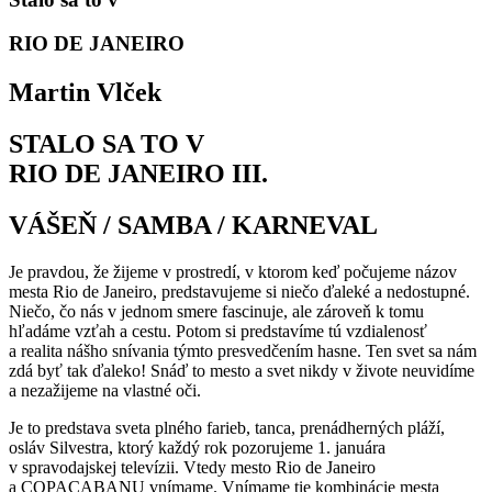
RIO DE JANEIRO
Martin Vlček
STALO SA TO V
RIO DE JANEIRO III.
VÁŠEŇ / SAMBA / KARNEVAL
Je pravdou, že žijeme v prostredí, v ktorom keď počujeme názov
mesta Rio de Janeiro, predstavujeme si niečo ďaleké a nedostupné.
Niečo, čo nás v jednom smere fascinuje, ale zároveň k tomu
hľadáme vzťah a cestu. Potom si predstavíme tú vzdialenosť
a realita nášho snívania týmto presvedčením hasne. Ten svet sa nám
zdá byť tak ďaleko! Snáď to mesto a svet nikdy v živote neuvidíme
a nezažijeme na vlastné oči.
Je to predstava sveta plného farieb, tanca, prenádherných pláží,
osláv Silvestra, ktorý každý rok pozorujeme 1. januára
v spravodajskej televízii. Vtedy mesto Rio de Janeiro
a COPACABANU vnímame. Vnímame tie kombinácie mesta