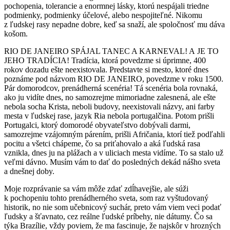
pochopenia, tolerancie a enormnej lásky, ktorú nespájali triedne
podmienky, podmienky účelové, alebo nespojiteľné. Nikomu
z ľudskej rasy nepadne dobre, keď sa snaží, ale spoločnosť mu dáva
košom.
RIO DE JANEIRO SPÁJAL TANEC A KARNEVAL! A JE TO
JEHO TRADÍCIA! Tradícia, ktorá povedzme si úprimne, 400
rokov dozadu ešte neexistovala. Predstavte si mesto, ktoré dnes
poznáme pod názvom RIO DE JANEIRO, povedzme v roku 1500.
Pár domorodcov, prenádherná scenéria! Tá scenéria bola rovnaká,
ako ju vidíte dnes, no samozrejme mimoriadne zalesnená, ale ešte
nebola socha Krista, neboli budovy, neexistovali názvy, ani farby
mesta v ľudskej rase, jazyk Ria nebola portugalčina. Potom prišli
Portugalci, ktorý domorodé obyvateľstvo dobývali darmi,
samozrejme vzájomným párením, prišli Afričania, ktorí tiež podľahli
pocitu a všetci chápeme, čo sa priťahovalo a aká ľudská rasa
vznikla, dnes ju na plážach a v uliciach mesta vidíme. To sa stalo už
veľmi dávno. Musím vám to dať do posledných dekád nášho sveta
a dnešnej doby.
Moje rozprávanie sa vám môže zdať zdĺhavejšie, ale súži
k pochopeniu tohto prenádherného sveta, som raz vyštudovaný
historik, no nie som učebnicový suchár, preto vám viem veci podať
ľudsky a šťavnato, cez reálne ľudské príbehy, nie dátumy. Čo sa
týka Brazílie, vždy poviem, že ma fascinuje, že najskôr v hrozných