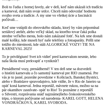
Boli to ľudia z hornej favely, ale v deň, keď nám ukázali ich tradíciu
a karneval, dali nám svoje srdce. Chceli nám odovzdať hodnotu
svojho sveta a tradície. A my sme vo všetkej úcte a fascinácii
počúvali…
Keď sme vstúpili do obrovského skladu, ktorý by vám pripomínal
seriálový ateliér, alebo veľký sklad, na ktorého tovar čaká polka
stredne veľkého mesta, bolo nám zakázané fotiť. Na krk sme dostali
malé košíky, kde museli byť naše telefóny a fotoaparáty. Prišli sme
totižto do miestnosti, kde stáli ALGORICKÉ VOZY! TIE NA
KARNEVAL 2025!
To je privilégium! Svet ich vidieť pred karnevalom nesmie, lebo
naša škola musí prekvapiť a vyniknúť!
Prenádherné vozy, prenádherné! V ten deň sme sa dozvedeli
o histórii karnevalu a čo samotný karneval pre RIO znamená. Pre
vás je to jasné, pozeráte povedzme v Košiciach, Banskej Bystrici,
alebo v Bratislave spravodajstvo, kde vidíte, že v Rio de Janeiro sa
opäť koná karneval. Jedna reportáž, mávnete rukou, možno sa na
pár okamihov zasnívate- opäť to Rio! To poznáme z reportáží
o Silvestri, rozprávania snáď najznámejšieho československého
tripu, o ktorom počúvame od narodenia- KAREL GOTT, HELENA
VONDRÁČKOVÁ, KAREL SVOBODA.