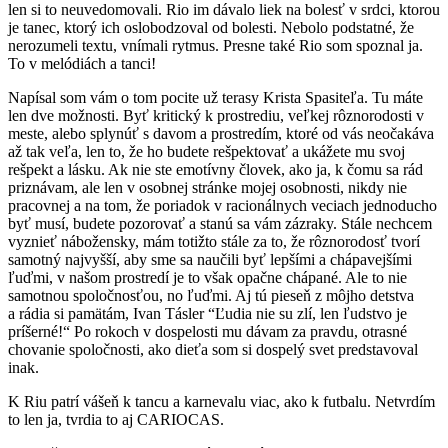
len si to neuvedomovali. Rio im dávalo liek na bolesť v srdci, ktorou
je tanec, ktorý ich oslobodzoval od bolesti. Nebolo podstatné, že
nerozumeli textu, vnímali rytmus. Presne také Rio som spoznal ja.
To v melódiách a tanci!
Napísal som vám o tom pocite už terasy Krista Spasiteľa. Tu máte
len dve možnosti. Byť kritický k prostrediu, veľkej rôznorodosti v
meste, alebo splynúť s davom a prostredím, ktoré od vás neočakáva
až tak veľa, len to, že ho budete rešpektovať a ukážete mu svoj
rešpekt a lásku. Ak nie ste emotívny človek, ako ja, k čomu sa rád
priznávam, ale len v osobnej stránke mojej osobnosti, nikdy nie
pracovnej a na tom, že poriadok v racionálnych veciach jednoducho
byť musí, budete pozorovať a stanú sa vám zázraky. Stále nechcem
vyznieť nábožensky, mám totižto stále za to, že rôznorodosť tvorí
samotný najvyšší, aby sme sa naučili byť lepšími a chápavejšími
ľuďmi, v našom prostredí je to však opačne chápané. Ale to nie
samotnou spoločnosťou, no ľuďmi. Aj tú pieseň z môjho detstva
a rádia si pamätám, Ivan Tásler “Ľudia nie su zlí, len ľudstvo je
príšerné!“ Po rokoch v dospelosti mu dávam za pravdu, otrasné
chovanie spoločnosti, ako dieťa som si dospelý svet predstavoval
inak.
K Riu patrí vášeň k tancu a karnevalu viac, ako k futbalu. Netvrdím
to len ja, tvrdia to aj CARIOCAS.