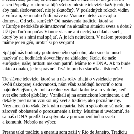
a sen Popelky, o ktorú sa bijú všetky miestne televízie každý rok, len
aby mali sledovanosť, nie je skutočný. V posledných rokoch vidím
a vnímam, že mnoho ľudí práve na Vianoce uteká zo svojho
domova. Od seba samých? Od nastavenia tradície, ktorá sa
v Európe nedokáže aklimatizovať na aktuálnu situáciu sveta a dobu?
Už tým ľuďom počas Vianoc vlastne ani nechýba chlad a sneh,
ktorý by sa s nimi mal spájať. A je ich neúrekom. V našom prostredí
máme jeden gén, urobiť si po svojom!
Spájajú nás hodnoty podmieneného spôsobu, ako sme to museli
nazývať na hodinách slovenčiny na základnej škole, tie naše
európske, našej hrdosti niekam patriť! Máme to v DNA. Ak to bude
takto a onako, je to správne! Trvá to predsa stáročia a tisícročia!
Tie slávne televízie, ktoré sa u nás roky trhajú o vysielacie práva
kvôli úzkoprsej sledovanosti, nám však zabúdajú hovoriť o tom
najdôležitejšom, že boli a reálne vznikali kolónie a to v dobe, keď
svet ešte nebol globálny. Vznikali aj na americkom kontinente, a už
dekády pred nami vznikol iný svet a tradície, ako poznáme my.
Neznamená to však, že k nám nepatria. Istým spôsobom sú naše, no
zároveň obohatené o porozumenie a farby. Musíme si uvedomiť, že
sa naša DNA predĺžila a splynula v porozumení iného sveta
a komunít. Nebolo na výber.
Presne takú tradíciu a energiu som zažil v Rio de Janeiro. Tradíciu