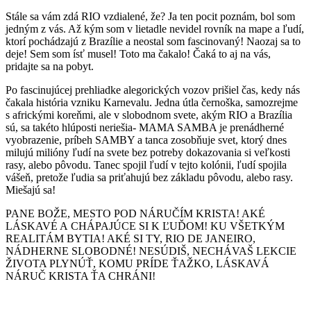
Stále sa vám zdá RIO vzdialené, že? Ja ten pocit poznám, bol som
jedným z vás. Až kým som v lietadle nevidel rovník na mape a ľudí,
ktorí pochádzajú z Brazílie a neostal som fascinovaný! Naozaj sa to
deje! Sem som ísť musel! Toto ma čakalo! Čaká to aj na vás,
pridajte sa na pobyt.
Po fascinujúcej prehliadke alegorických vozov prišiel čas, kedy nás
čakala história vzniku Karnevalu. Jedna útla černoška, samozrejme
s africkými koreňmi, ale v slobodnom svete, akým RIO a Brazília
sú, sa takéto hlúposti neriešia- MAMA SAMBA je prenádherné
vyobrazenie, príbeh SAMBY a tanca zosobňuje svet, ktorý dnes
milujú milióny ľudí na svete bez potreby dokazovania si veľkosti
rasy, alebo pôvodu. Tanec spojil ľudí v tejto kolónii, ľudí spojila
vášeň, pretože ľudia sa priťahujú bez základu pôvodu, alebo rasy.
Miešajú sa!
PANE BOŽE, MESTO POD NÁRUČÍM KRISTA! AKÉ
LÁSKAVÉ A CHÁPAJÚCE SI K ĽUĎOM! KU VŠETKÝM
REALITÁM BYTIA! AKÉ SI TY, RIO DE JANEIRO,
NÁDHERNE SLOBODNÉ! NESÚDIŠ, NECHÁVAŠ LEKCIE
ŽIVOTA PLYNÚŤ, KOMU PRÍDE ŤAŽKO, LÁSKAVÁ
NÁRUČ KRISTA ŤA CHRÁNI!