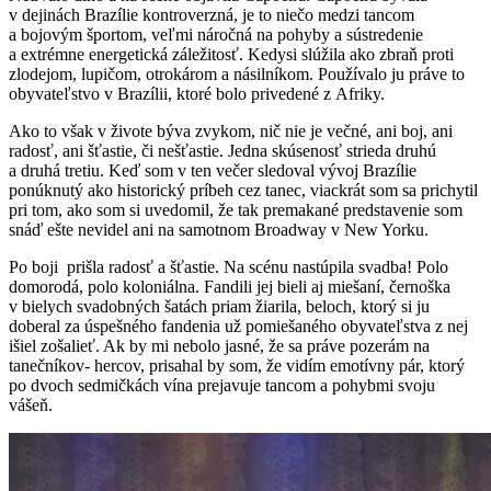
v dejinách Brazílie kontroverzná, je to niečo medzi tancom
a bojovým športom, veľmi náročná na pohyby a sústredenie
a extrémne energetická záležitosť. Kedysi slúžila ako zbraň proti
zlodejom, lupičom, otrokárom a násilníkom. Používalo ju práve to
obyvateľstvo v Brazílii, ktoré bolo privedené z Afriky.
Ako to však v živote býva zvykom, nič nie je večné, ani boj, ani
radosť, ani šťastie, či nešťastie. Jedna skúsenosť strieda druhú
a druhá tretiu. Keď som v ten večer sledoval vývoj Brazílie
ponúknutý ako historický príbeh cez tanec, viackrát som sa prichytil
pri tom, ako som si uvedomil, že tak premakané predstavenie som
snáď ešte nevidel ani na samotnom Broadway v New Yorku.
Po boji prišla radosť a šťastie. Na scénu nastúpila svadba! Polo
domorodá, polo koloniálna. Fandili jej bieli aj miešaní, černoška
v bielych svadobných šatách priam žiarila, beloch, ktorý si ju
doberal za úspešného fandenia už pomiešaného obyvateľstva z nej
išiel zošalieť. Ak by mi nebolo jasné, že sa práve pozerám na
tanečníkov- hercov, prisahal by som, že vidím emotívny pár, ktorý
po dvoch sedmičkách vína prejavuje tancom a pohybmi svoju
vášeň.