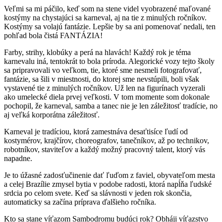
Veľmi sa mi páčilo, keď som na stene videl vyobrazené maľované
kostýmy na chystajúci sa karneval, aj na tie z minulých ročníkov.
Kostýmy sa volajú fantázie. Lepšie by sa ani pomenovať nedali, ten
pohľad bola čistá FANTÁZIA!
Farby, strihy, klobúky a perá na hlavách! Každý rok je téma
karnevalu iná, tentokrát to bola príroda. Alegorické vozy tejto školy
sa pripravovali vo veľkom, tie, ktoré sme nesmeli fotografovať,
fantázie, sa šili v miestnosti, do ktorej sme nevstúpili, boli však
vystavené tie z minulých ročníkov. Už len na figurínach vyzerali
ako umelecké diela prvej veľkosti. V tom momente som dokonale
pochopil, že karneval, samba a tanec nie je len záležitosť tradície, no
aj veľká korporátna záležitosť.
Karneval je tradíciou, ktorá zamestnáva desaťtisíce ľudí od
kostymérov, krajčírov, choreografov, tanečníkov, až po technikov,
robotníkov, staviteľov a každý možný pracovný talent, ktorý vás
napadne.
Je to úžasné zadosťučinenie dať ľuďom z faviel, obyvateľom mesta
a celej Brazílie zmysel bytia v podobe radosti, ktorá napĺňa ľudské
srdcia po celom svete. Keď sa slávnosti v jeden rok skončia,
automaticky sa začína príprava ďalšieho ročníka.
Kto sa stane víťazom Sambodromu budúci rok? Obháji víťazstvo