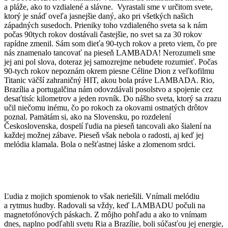
a pláže, ako to vzdialené a slávne. Vyrastali sme v určitom svete,
ktorý je snáď oveľa jasnejšie daný, ako pri všetkých našich
západných susedoch. Prieniky toho vzdialeného sveta sa k nám
počas 90tych rokov dostávali častejšie, no svet sa za 30 rokov
rapídne zmenil. Sám som dieťa 90-tych rokov a preto viem, čo pre
nás znamenalo tancovať na pieseň LAMBADA! Nerozumeli sme
jej ani pol slova, doteraz jej samozrejme nebudete rozumieť. Počas
90-tych rokov nepoznám okrem piesne Céline Dion z veľkofilmu
Titanic väčší zahraničný HIT, akou bola práve LAMBADA. Rio,
Brazília a portugalčina nám odovzdávali posolstvo a spojenie cez
desaťtisíc kilometrov a jeden rovník. Do nášho sveta, ktorý sa zrazu
učil niečomu inému, čo po rokoch za okovami ostnatých drôtov
poznal. Pamätám si, ako na Slovensku, po rozdelení
Československa, dospelí ľudia na pieseň tancovali ako šialení na
každej možnej zábave. Pieseň však nebola o radosti, aj keď jej
melódia klamala. Bola o nešťastnej láske a zlomenom srdci.
Ľudia z mojich spomienok to však neriešili. Vnímali melódiu
a rytmus hudby. Radovali sa vždy, keď LAMBADU počuli na
magnetofónových páskach. Z môjho pohľadu a ako to vnímam
dnes, naplno podľahli svetu Ria a Brazílie, boli súčasťou jej energie,