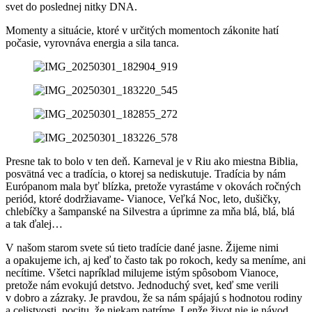
svet do poslednej nitky DNA.
Momenty a situácie, ktoré v určitých momentoch zákonite hatí
počasie, vyrovnáva energia a sila tanca.
Presne tak to bolo v ten deň. Karneval je v Riu ako miestna Biblia,
posvätná vec a tradícia, o ktorej sa nediskutuje. Tradícia by nám
Európanom mala byť blízka, pretože vyrastáme v okovách ročných
periód, ktoré dodržiavame- Vianoce, Veľká Noc, leto, dušičky,
chlebíčky a šampanské na Silvestra a úprimne za mňa blá, blá, blá
a tak ďalej…
V našom starom svete sú tieto tradície dané jasne. Žijeme nimi
a opakujeme ich, aj keď to často tak po rokoch, kedy sa meníme, ani
necítime. Všetci napríklad milujeme istým spôsobom Vianoce,
pretože nám evokujú detstvo. Jednoduchý svet, keď sme verili
v dobro a zázraky. Je pravdou, že sa nám spájajú s hodnotou rodiny
a celistvosti, pocitu, že niekam patríme. Lenže život nie je návod