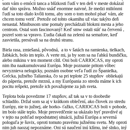
som vám o emócii tanca a blízkosti ľudí v ten deň v meste dokázal
dať túto správu. Možno snáď enormne naivné, že medzi miliónmi
ľudí sa toto dialo kvôli tomu, aby som o tom mohol písať vám, ale
chcem tomu veriť. Pretože od tohto okamihu už viac takýto deň
nenastal. Minibusom sme pomaly prechádzali blokmi mesta a jeho
centrom. Ostal som fascinovaný! Keď smw ostali stáť na červenú ,
pozrel som sa vpravo. Ľudia čakali na zelenú na semafore, keď
zasvietila, presúvali sa na druhú stranu.
Biela rasa, zmiešaná, pôvodná, a to v šatách na ramienka, tielkach,
žabkách, bolo im teplo. A verte mi, ja by som sa na ľahkú bundičku,
alebo mikinu v ten moment cítil. Oni boli CARIOCAS, my oproti
nim iba naakumulovaná Európa. Moje poznanie pritom vôbec
nevyznieva nelogicky, poznám osobne veľa ľudí zo Španielka,
Grécka, južného Talianska, čo sa pri teplote 25 stupňov obliekajú
do páperia, pretože mrznú, a my Európania zo stredu máme k ich
pocitu rešpekt, pretože ich považujeme za juh sveta.
Teplota bola povedzme 17 stupňov, až tak sa v to doobedie
schladilo. Držal som sa aj v krátkom oblečení, ako človek zo stredu
Európy, nie to južnej, ale horko- ťažko, CARIOCAS boli v pohode,
im bolo stále teplo. Moje presvedčenie sa ukázalo byť pravdivé aj
v tejto na pohľad nepodstatnej situácii, južná Európa a severná
pologuľa je šuvix, oproti tomuto pravému južnému svetu. My oproti
nim juh naozaj nepoznáme. Oni sú naučení inú klímu, iné slnko, iný