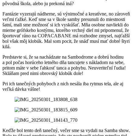
pôvodná škola, alebo ju prekoná iná?
Fantázie vyzerajú nádherne, sú výnimočné a kreatívne, no zároveň
veľmi ťažké. Keď sme sa v škole samby presunuli do miestnosti
šatní, mali sme možnosť si ich vyskúšať. Mňa osobne navliekli do
mierne grófskeho kostýmu, ktorého vrchný diel mi pripomenul, že
športovať ráno na COPACABANE má rozhodne zmysel, najťažší
bol však môj klobúk. Mal som pocit, že snáď musí mať dobré štyri
kilá.
Predstavte si, že sa nachádzate na Sambodrome a dobrú hodinu
a pol počas horúceho letného dňa tancujete s nákladom na sebe,
pritom máte v sebe ľahkosť tanca a pohybu. Neuveriteľní ľudia!
Skláňam pred nimi obrovský klobúk dole!
Pri ich tanečných pohyboch z nich nesála iba rytmus tela, ale aj
veľká dávka vášne!
Keďže bol tento deň tanečný, večer sme sa vydali na Samba show.
Bolo to úžasné predstavenie, kde ste pochopili nielen rytmiku tiel