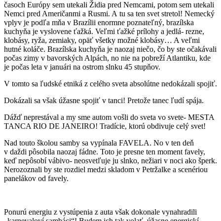
časoch Európy sem utekali Židia pred Nemcami, potom sem utekali
Nemci pred Američanmi a Rusmi. A tu sa ten svet stretol! Nemecký
vplyv je podľa mňa v Brazílii enormne poznateľný, brazílska
kuchyňa je vyslovene ťažká. Veľmi ťažké prílohy a jedlá- rezne,
klobásy, ryža, zemiaky, opäť všetky možné klobásy… A veľmi
hutné koláče. Brazílska kuchyňa je naozaj niečo, čo by ste očakávali
počas zimy v bavorských Alpách, no nie na pobreží Atlantiku, kde
je počas leta v januári na ostrom slnku 45 stupňov.
V tomto sa ľudské etniká z celého sveta absolútne nedokázali spojiť.
Dokázali sa však úžasne spojiť v tanci! Pretože tanec ľudí spája.
Dážď neprestával a my sme autom vošli do sveta vo svete- MESTA
TANCA RIO DE JANEIRO! Tradície, ktorú obdivuje celý svet!
Nad touto školou samby sa vypínala FAVELA. No v ten deň
v daždi pôsobila naozaj fádne. Toto je presne ten moment favely,
keď nepôsobí vábivo- neosvetľuje ju slnko, nežiari v noci ako šperk.
Nerozoznali by ste rozdiel medzi skladom v Petržalke a scenériou
panelákov od favely.
Ponurú energiu z vystúpenia z auta však dokonale vynahradili
„karnevaloví sambáci“! Budem ich tak volať, úžasne energickí