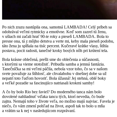
Po nich zrazu nastúpila ona, samotná LAMBADA! Celý príbeh sa
odohrával veľmi rytmicky a emotívne. Keď som zazrel tú ženu,
v ušiach mi začali hrať 90-te roky a pieseň LAMBADA. Bola to
presne ona, tá z môjho detstva a verte mi, keby mala pieseň podobu,
táto žena ju spĺňala na tisíc percent. Kučeravé krátke vlasy, štíhla
postava, pocit radosti, tanečné kroky bosých nôh pri krútení tela.
Bola krásne oblečená, prešli sme do oblečenia a súčasnosti,
s ktorými sa vieme stotožniť. Pribudla samba a jemná fantázia.
Tanečníčka sa mi veľmi páčila, nebola vzor toho, čo sa v našom
svete považuje za štíhlosť, ale chvalabohu v dnešnej dobe sa už
nepatrí toto ľuďom hovoriť. Bola úžasná! Jej stehná, oblé boky
a veľké pozadie sa fascinujúco natriasali krokmi samby!
A čo by bolo Rio bez faviel? Do moderného tanca nám bolo
dovolené nahliadnuť vďaka tancu tých, ktorí nevedia, čo bude
zajtra. Nemajú toho v živote veľa, no možno majú najviac. Favela je
niečo, čo vám zmení pohľad na život, aspoň tak to bolo u mňa
a vrátim sa k nej v nasledujúcom rozprávaní.