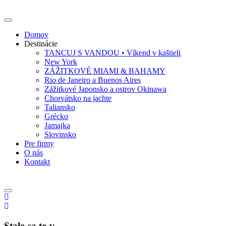
Domov
Destinácie
TANCUJ S VANDOU • Víkend v kaštieli
New York
ZÁŽITKOVÉ MIAMI & BAHAMY
Rio de Janeiro a Buenos Aires
Zážitkové Japonsko a ostrov Okinawa
Chorvátsko na jachte
Taliansko
Grécko
Jamajka
Slovinsko
Pre firmy
O nás
Kontakt
Stalo sa to v