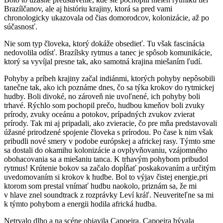
Brazílčanov, ale aj históriu krajiny, ktorá sa pred vami
chronologicky ukazovala od čias domorodcov, kolonizácie, až po
súčasnosť.
Nie som typ človeka, ktorý dokáže obsedieť. Tu však fascinácia
nedovolila odísť. Brazílsky rytmus a tanec je spôsob komunikácie,
ktorý sa vyvíjal presne tak, ako samotná krajina miešaním ľudí.
Pohyby a príbeh krajiny začal indiánmi, ktorých pohyby nepôsobili
tanečne tak, ako ich poznáme dnes, čo sa týka krokov do rytmickej
hudby. Boli divoké, no zároveň nie uvoľnené, ich pohyby boli
trhavé. Rýchlo som pochopil prečo, hudbou kmeňov boli zvuky
prírody, zvuky oceánu a potokov, prípadných zvukov zvierat
prírody. Tak mi aj pripadali, ako zvieracie, čo pre mňa predstavovali
úžasné prirodzené spojenie človeka s prírodou. Po čase k nim však
pribudli nové smery v podobe európskej a africkej rasy. Týmto sme
sa dostali do okamihu kolonizácie a ovplyvňovaniu, vzájomného
obohacovania sa a miešaniu tanca. K trhavým pohybom pribudol
rytmus! Krútenie bokov sa začalo dopĺňať poskakovaním a určitým
uvedomovaním si krokov k hudbe. Bol to výjav čistej energie,pri
ktorom som prestal vnímať hudbu naokolo, priznám sa, že mi
v hlave znel soundtrack z rozprávky Leví kráľ. Neuveriteľne sa mi
k týmto pohybom a energii hodila africká hudba.
Netrvalo dlho a na scéne objavila Capoeira. Capoeira bývala