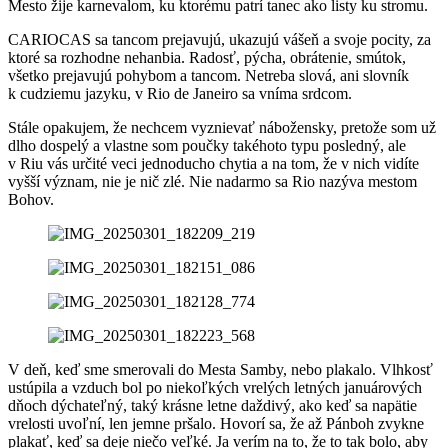
Mesto žije karnevalom, ku ktorému patrí tanec ako listy ku stromu.
CARIOCAS sa tancom prejavujú, ukazujú vášeň a svoje pocity, za
ktoré sa rozhodne nehanbia. Radosť, pýcha, obrátenie, smútok,
všetko prejavujú pohybom a tancom. Netreba slová, ani slovník
k cudziemu jazyku, v Rio de Janeiro sa vníma srdcom.
Stále opakujem, že nechcem vyznievať nábožensky, pretože som už
dlho dospelý a vlastne som poučky takéhoto typu posledný, ale
v Riu vás určité veci jednoducho chytia a na tom, že v nich vidíte
vyšší význam, nie je nič zlé. Nie nadarmo sa Rio nazýva mestom
Bohov.
V deň, keď sme smerovali do Mesta Samby, nebo plakalo. Vlhkosť
ustúpila a vzduch bol po niekoľkých vrelých letných januárových
dňoch dýchateľný, taký krásne letne daždivý, ako keď sa napätie
vrelosti uvoľní, len jemne pršalo. Hovorí sa, že až Pánboh zvykne
plakať, keď sa deje niečo veľké. Ja verím na to, že to tak bolo, aby