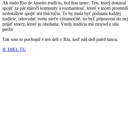
Ak malo Rio de Janeiro tradíciu, bol ňou tanec. Ten, ktorý dokázal
spojiť za pár stáročí komunity a rozmanitosť, ktoré v inom prostredí
nedokážete spojiť ani tisícročia. To by mala byť podstata každej
tradície, odovzdať svetu niečo výnimočné, no byť pripravení do nej
prijať smery, ktoré ju obohatia. Vtedy tradícia má zmysel a silu
prežiť.
Tak som to pochopil v ten deň v Riu, keď náš deň patril tancu.
II. DIEL TU