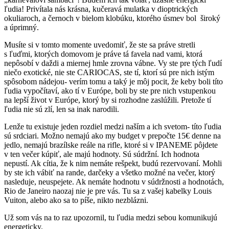
ľudia! Privítala nás krásna, kučeravá mulatka v dioptrických
okuliaroch, a černoch v bielom klobúku, ktorého úsmev bol široký
a úprimný.
Musíte si v tomto momente uvedomiť, že ste sa práve stretli
s ľuďmi, ktorých domovom je práve tá favela nad vami, ktorá
nepôsobí v daždi a miernej hmle zrovna vábne. Vy ste pre tých ľudí
niečo exotické, nie ste CARIOCAS, ste tí, ktorí sú pre nich istým
spôsobom nádejou- verím tomu a taký je môj pocit, že keby boli títo
ľudia vypočítaví, ako tí v Európe, boli by ste pre nich vstupenkou
na lepší život v Európe, ktorý by si rozhodne zaslúžili. Pretože tí
ľudia nie sú zlí, len sa inak narodili.
Lenže tu existuje jeden rozdiel medzi naším a ich svetom- títo ľudia
sú srdciari. Možno nemajú ako my budget v prepočte 15€ denne na
jedlo, nemajú brazílske reále na rifle, ktoré si v IPANEME pôjdete
v ten večer kúpiť, ale majú hodnoty. Sú súdržní. Ich hodnota
nepustí. Ak cítia, že k nim nemáte rešpekt, budú rezervovaní. Mohli
by ste ich vábiť na rande, darčeky a všetko možné na večer, ktorý
nasleduje, neuspejete. Ak nemáte hodnotu v súdržnosti a hodnotách,
Rio de Janeiro naozaj nie je pre vás. Tu sa z vašej kabelky Louis
Vuiton, alebo ako sa to píše, nikto nezblázni.
Už som vás na to raz upozornil, tu ľudia medzi sebou komunikujú
energeticky.