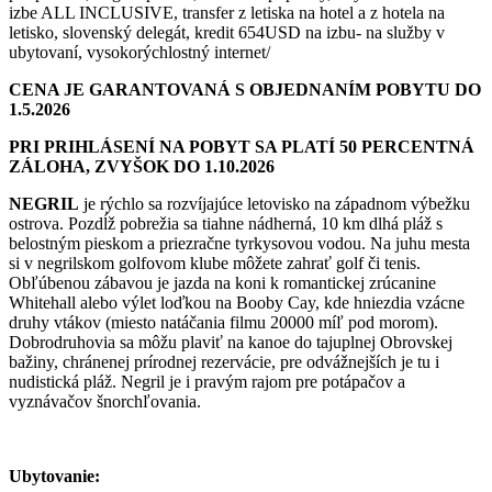
izbe ALL INCLUSIVE, transfer z letiska na hotel a z hotela na
letisko, slovenský delegát, kredit 654USD na izbu- na služby v
ubytovaní, vysokorýchlostný internet/
CENA JE GARANTOVANÁ S OBJEDNANÍM POBYTU DO
1.5.2026
PRI PRIHLÁSENÍ NA POBYT SA PLATÍ 50 PERCENTNÁ
ZÁLOHA, ZVYŠOK DO 1.10.2026
NEGRIL
je rýchlo sa rozvíjajúce letovisko na západnom výbežku
ostrova. Pozdĺž pobrežia sa tiahne nádherná, 10 km dlhá pláž s
belostným pieskom a priezračne tyrkysovou vodou. Na juhu mesta
si v negrilskom golfovom klube môžete zahrať golf či tenis.
Obľúbenou zábavou je jazda na koni k romantickej zrúcanine
Whitehall alebo výlet loďkou na Booby Cay, kde hniezdia vzácne
druhy vtákov (miesto natáčania filmu 20000 míľ pod morom).
Dobrodruhovia sa môžu plaviť na kanoe do tajuplnej Obrovskej
bažiny, chránenej prírodnej rezervácie, pre odvážnejších je tu i
nudistická pláž. Negril je i pravým rajom pre potápačov a
vyznávačov šnorchľovania.
Ubytovanie: