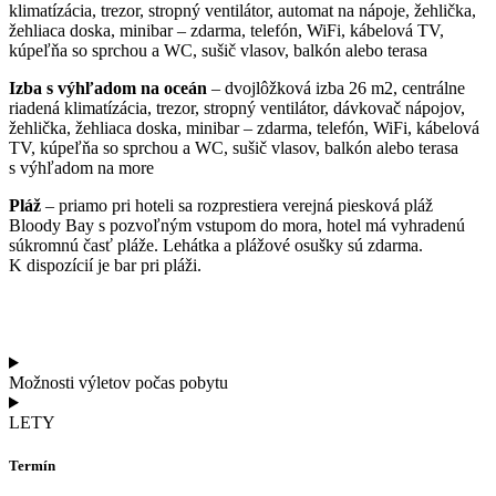
klimatízácia, trezor, stropný ventilátor, automat na nápoje, žehlička,
žehliaca doska, minibar – zdarma, telefón, WiFi, kábelová TV,
kúpeľňa so sprchou a WC, sušič vlasov, balkón alebo terasa
Izba s výhľadom na oceán
– dvojlôžková izba 26 m2, centrálne
riadená klimatízácia, trezor, stropný ventilátor, dávkovač nápojov,
žehlička, žehliaca doska, minibar – zdarma, telefón, WiFi, kábelová
TV, kúpeľňa so sprchou a WC, sušič vlasov, balkón alebo terasa
s výhľadom na more
Pláž
– priamo pri hoteli sa rozprestiera verejná piesková pláž
Bloody Bay s pozvoľným vstupom do mora, hotel má vyhradenú
súkromnú časť pláže. Lehátka a plážové osušky sú zdarma.
K dispozícií je bar pri pláži.
Možnosti výletov počas pobytu
LETY
Termín