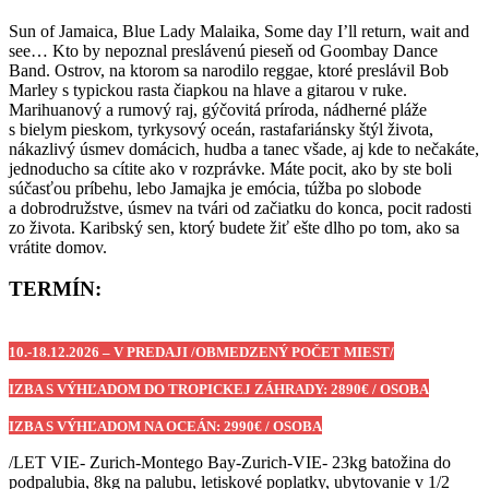
Sun of Jamaica, Blue Lady Malaika, Some day I’ll return, wait and
see… Kto by nepoznal preslávenú pieseň od Goombay Dance
Band. Ostrov, na ktorom sa narodilo reggae, ktoré preslávil Bob
Marley s typickou rasta čiapkou na hlave a gitarou v ruke.
Marihuanový a rumový raj, gýčovitá príroda, nádherné pláže
s bielym pieskom, tyrkysový oceán, rastafariánsky štýl života,
nákazlivý úsmev domácich, hudba a tanec všade, aj kde to nečakáte,
jednoducho sa cítite ako v rozprávke. Máte pocit, ako by ste boli
súčasťou príbehu, lebo Jamajka je emócia, túžba po slobode
a dobrodružstve, úsmev na tvári od začiatku do konca, pocit radosti
zo života. Karibský sen, ktorý budete žiť ešte dlho po tom, ako sa
vrátite domov.
TERMÍN:
10.-18.12.2026 – V PREDAJI /OBMEDZENÝ POČET MIEST/
IZBA S VÝHĽADOM DO TROPICKEJ ZÁHRADY: 2890€ / OSOBA
IZBA S VÝHĽADOM NA OCEÁN: 2990€ / OSOBA
/LET VIE- Zurich-Montego Bay-Zurich-VIE- 23kg batožina do
podpalubia, 8kg na palubu, letiskové poplatky, ubytovanie v 1/2