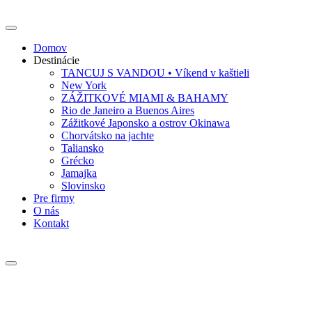
Domov
Destinácie
TANCUJ S VANDOU • Víkend v kaštieli
New York
ZÁŽITKOVÉ MIAMI & BAHAMY
Rio de Janeiro a Buenos Aires
Zážitkové Japonsko a ostrov Okinawa
Chorvátsko na jachte
Taliansko
Grécko
Jamajka
Slovinsko
Pre firmy
O nás
Kontakt