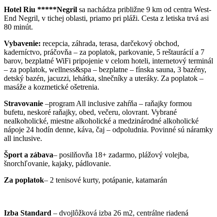
Hotel Riu *****Negril
sa nachádza približne 9 km od centra West-
End Negril, v tichej oblasti, priamo pri pláži. Cesta z letiska trvá asi
80 minút.
Vybavenie:
recepcia, záhrada, terasa, darčekový obchod,
kaderníctvo, práčovňa – za poplatok, parkovanie, 5 reštaurácií a 7
barov, bezplatné WiFi pripojenie v celom hoteli, internetový terminál
– za poplatok, wellness&spa – bezplatne – fínska sauna, 3 bazény,
detský bazén, jacuzzi, lehátka, slnečníky a uteráky. Za poplatok –
masáže a kozmetické ošetrenia.
Stravovanie
–program All inclusive zahŕňa – raňajky formou
bufetu, neskoré raňajky, obed, večeru, olovrant. Vybrané
nealkoholické, miestne alkoholické a medzinárodné alkoholické
nápoje 24 hodín denne, káva, čaj – odpoludnia. Povinné sú náramky
all inclusive.
Šport a zábava
– posilňovňa 18+ zadarmo, plážový volejba,
šnorchľovanie, kajaky, pádlovanie.
Za poplatok
– 2 tenisové kurty, potápanie, katamarán
Izba Standard
– dvojlôžková izba 26 m2, centrálne riadená