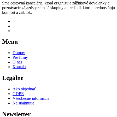
Sme cestovná kancelária, ktorá organizuje zážitkové dovolenky aj
poznávacie zájazdy pre malé skupiny a pre ľudí, ktorí uprednostňujú
komfort a zážitok.
Menu
Domov
Pre firmy
O nás
Kontakt
Legálne
Ako objednať
GDPR
Všeobecné informácie
Na stiahnutie
Newsletter