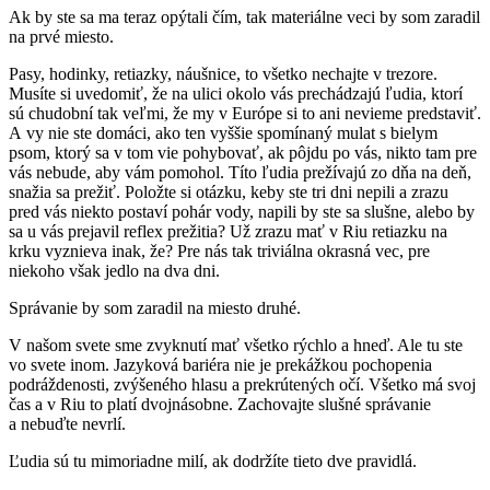
Ak by ste sa ma teraz opýtali čím, tak materiálne veci by som zaradil
na prvé miesto.
Pasy, hodinky, retiazky, náušnice, to všetko nechajte v trezore.
Musíte si uvedomiť, že na ulici okolo vás prechádzajú ľudia, ktorí
sú chudobní tak veľmi, že my v Európe si to ani nevieme predstaviť.
A vy nie ste domáci, ako ten vyššie spomínaný mulat s bielym
psom, ktorý sa v tom vie pohybovať, ak pôjdu po vás, nikto tam pre
vás nebude, aby vám pomohol. Títo ľudia prežívajú zo dňa na deň,
snažia sa prežiť. Položte si otázku, keby ste tri dni nepili a zrazu
pred vás niekto postaví pohár vody, napili by ste sa slušne, alebo by
sa u vás prejavil reflex prežitia? Už zrazu mať v Riu retiazku na
krku vyznieva inak, že? Pre nás tak triviálna okrasná vec, pre
niekoho však jedlo na dva dni.
Správanie by som zaradil na miesto druhé.
V našom svete sme zvyknutí mať všetko rýchlo a hneď. Ale tu ste
vo svete inom. Jazyková bariéra nie je prekážkou pochopenia
podráždenosti, zvýšeného hlasu a prekrútených očí. Všetko má svoj
čas a v Riu to platí dvojnásobne. Zachovajte slušné správanie
a nebuďte nevrlí.
Ľudia sú tu mimoriadne milí, ak dodržíte tieto dve pravidlá.