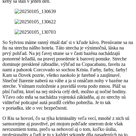
keby sa stali v jeden deň.
So Sylviou máme ranný rituál dať si v kľude kávu. Presúvame sa na
ňu na strechu nášho hotela. Táto strecha je výnimočná, láska na
prvý pohľad. Na jej ľavej strane sa v časti bazéna nachádzajú
ponorené ležadlá, na pravej posedenie k barovej ponuke. Streche
dominuje presklené zábradlie, výhľad na Copacabanu, favelu za
nami a pahorok Corcovado so sochou Krista. Farby, farby, farby!
Kam sa človek pozrie, všetko naokolo je farebné a zaujímavé.
Slnečné žiarenie naberá na váhe a ja si omáčam nohy v bazéne na
streche. Vnímam rozloženie a pravidlá sveta podo mnou. Pláž sa
plní ľuďmi, ktorí na nej strávia celý deň, možno aj nočné hodiny.
Vľavo odo mňa sa nachádza vojenská základňa, aj zo strechy sú
viditeľné policajné autá pozdĺž celého pobrežia. Je to tak
v poriadku, ide o vec bezpečnosti.
O Riu sa hovorí, čo sa týka kriminality veľa vecí, mnohé z nich sú
samozrejme aj pravdivé, pri mojom pohľade smerom dole však
nerozumiem tomu, prečo sa nehovorí aj o tom, koľko úsilia,
profesionality a ľudí je tu v každej sekunde dňa nasadených na to,