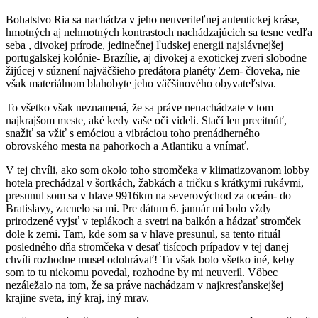
Bohatstvo Ria sa nachádza v jeho neuveriteľnej autentickej kráse,
hmotných aj nehmotných kontrastoch nachádzajúcich sa tesne vedľa
seba , divokej prírode, jedinečnej ľudskej energii najslávnejšej
portugalskej kolónie- Brazílie, aj divokej a exotickej zveri slobodne
žijúcej v súznení najväčšieho predátora planéty Zem- človeka, nie
však materiálnom blahobyte jeho väčšinového obyvateľstva.
To všetko však neznamená, že sa práve nenachádzate v tom
najkrajšom meste, aké kedy vaše oči videli. Stačí len precitnúť,
snažiť sa vžiť s emóciou a vibráciou toho prenádherného
obrovského mesta na pahorkoch a Atlantiku a vnímať.
V tej chvíli, ako som okolo toho stromčeka v klimatizovanom lobby
hotela prechádzal v šortkách, žabkách a tričku s krátkymi rukávmi,
presunul som sa v hlave 9916km na severovýchod za oceán- do
Bratislavy, zacnelo sa mi. Pre dátum 6. január mi bolo vždy
prirodzené vyjsť v teplákoch a svetri na balkón a hádzať stromček
dole k zemi. Tam, kde som sa v hlave presunul, sa tento rituál
posledného dňa stromčeka v desať tisícoch prípadov v tej danej
chvíli rozhodne musel odohrávať! Tu však bolo všetko iné, keby
som to tu niekomu povedal, rozhodne by mi neuveril. Vôbec
nezáležalo na tom, že sa práve nachádzam v najkresťanskejšej
krajine sveta, iný kraj, iný mrav.