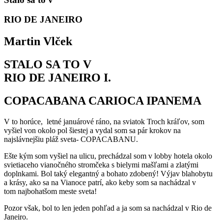
RIO DE JANEIRO
Martin Vlček
STALO SA TO V
RIO DE JANEIRO I.
COPACABANA CARIOCA IPANEMA
V to horúce, letné januárové ráno, na sviatok Troch kráľov, som
vyšiel von okolo pol šiestej a vydal som sa pár krokov na
najslávnejšiu pláž sveta- COPACABANU.
Ešte kým som vyšiel na ulicu, prechádzal som v lobby hotela okolo
svietiaceho vianočného stromčeka s bielymi mašľami a zlatými
doplnkami. Bol taký elegantný a bohato zdobený! Výjav blahobytu
a krásy, ako sa na Vianoce patrí, ako keby som sa nachádzal v
tom najbohatšom meste sveta!
Pozor však, bol to len jeden pohľad a ja som sa nachádzal v Rio de
Janeiro.