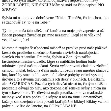
dieťa z 90-tych rokov, ktorému odjakživa vštepovali do hlavy
ZOBER LOPTU, NIE SNEH! Mám si snáď na čelo napísať NO
SNOW?“
Sylvia mi na to povie dobrú vetu: “Núkať Ti môžu, čo len chcú, ako
sa zachováš Ty, to je na Tebe.“
Týmto pre mňa táto záležitosť končí a na moje prekvapenie sa už
žiaden predajca žuvačiek pri mne nezastaví. Dejú sa tu však iné
veci, fascinujúce!
Miestna flirtujúca šesťpočetná mládež sa presúva pred naše plážové
kreslá do prudkého slnečného žiarenia a sviežich narážajúcich
slaných vĺn Atlantiku. Pre mňa, Sylviu a Zoru tým začína
fascinujúce miestne divadlo, ktoré sa najbližšiu hodinu bude
odohrávať pred našimi očami. Štyria vyšportovaní chalani v zložení
černoch, mulat, beloch a ďalší mulat tu rozohrávajú miestnu plážovú
hru, ktorú by sme mohli nazvať futbalové pohyby veľmi vysokej
úrovne a to s dvoma dievčatami z ich deky v bikinách. Beloškami,
ale už CARIOCAS. Pozadia tých dievčat nie sú to, čo tým z nášho
prostredia dávajú do hláv, ako dokonalosť ženskej krásy a ničia im
tým sebavedomie. Tie dievčatá majú pozadia, ako dva maďarské
melóny, keď si ich počas júla kúpite u nás na trhu! Pomarančová
koža je samozrejmá v tom pozadí kraľujú žlté bikiny! Bikiny vznikli
práve tu, v Rio de Janeiro, na COPACABANE!