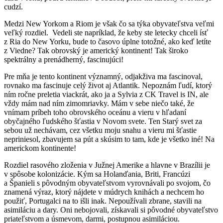
cudzí.
Medzi New Yorkom a Riom je však čo sa týka obyvateľstva veľmi
veľký rozdiel. Vedeli ste napríklad, že keby ste letecky chceli ísť
z Ria do New Yorku, bude to časovo úplne totožné, ako keď letíte
z Viedne? Tak obrovský je americký kontinent! Tak široko
spektrálny a prenádherný, fascinujúci!
Pre mňa je tento kontinent významný, odjakživa ma fascinoval,
rovnako ma fascinuje celý život aj Atlantik. Nepoznám ľudí, ktorý
ním ročne preletia viackrát, ako ja a Sylvia z CK Travel is IN, ale
vždy mám nad ním zimomriavky. Mám v sebe niečo také, že
vnímam príbeh toho obrovského oceánu a vieru v hľadaní
obyčajného ľudského šťastia v Novom svete. Ten Starý svet za
sebou už nechávam, cez všetku moju snahu a vieru mi šťastie
nepriniesol, zbavujem sa pút a skúsim to tam, kde je všetko iné! Na
americkom kontinente!
Rozdiel rasového zloženia v Južnej Amerike a hlavne v Brazílii je
v spôsobe kolonizácie. Kým sa Holanďania, Briti, Francúzi
a Španieli s pôvodným obyvateľstvom vyrovnávali po svojom, čo
znamená výraz, ktorý nájdete v múdrych knihách a nechcem ho
použiť, Portugalci na to išli inak. Nepoužívali zbrane, stavili na
asimiláciu a dary. Oni nebojovali, získavali si pôvodné obyvateľstvo
priateľstvom a úsmevom, darmi, postupnou asimiláciou.