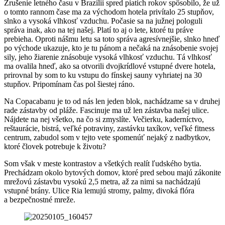
Zrušenie letného času v Brazílii spred piatich rokov spôsobilo, že už
o tomto rannom čase ma za východom hotela privítalo 25 stupňov,
slnko a vysoká vlhkosť vzduchu. Počasie sa na južnej pologuli
správa inak, ako na tej našej. Platí to aj o lete, ktoré tu práve
prebieha. Oproti nášmu letu sa toto správa agresívnejšie, slnko hneď
po východe ukazuje, kto je tu pánom a nečaká na znásobenie svojej
sily, jeho žiarenie znásobuje vysoká vlhkosť vzduchu. Tá vlhkosť
ma ovalila hneď, ako sa otvorili dvojkrídlové vstupné dvere hotela,
prirovnal by som to ku vstupu do fínskej sauny vyhriatej na 30
stupňov. Pripomínam čas pol šiestej ráno.
Na Copacabanu je to od nás len jeden blok, nachádzame sa v druhej
rade zástavby od pláže. Fascinuje ma už len zástavba našej ulice.
Nájdete na nej všetko, na čo si zmyslíte. Večierku, kaderníctvo,
reštaurácie, bistrá, veľké potraviny, zastávku taxíkov, veľké fitness
centrum, zabudol som v tejto vete spomenúť nejaký z nadbytkov,
ktoré človek potrebuje k životu?
Som však v meste kontrastov a všetkých realít ľudského bytia.
Prechádzam okolo bytových domov, ktoré pred sebou majú zákonite
mrežovú zástavbu vysokú 2,5 metra, až za nimi sa nachádzajú
vstupné brány. Ulice Ria lemujú stromy, palmy, divoká flóra
a bezpečnostné mreže.