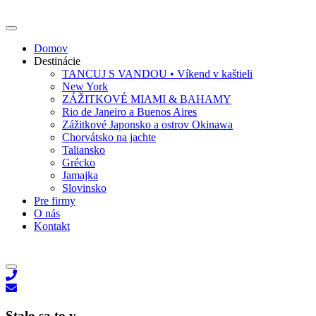
Domov
Destinácie
TANCUJ S VANDOU • Víkend v kaštieli
New York
ZÁŽITKOVÉ MIAMI & BAHAMY
Rio de Janeiro a Buenos Aires
Zážitkové Japonsko a ostrov Okinawa
Chorvátsko na jachte
Taliansko
Grécko
Jamajka
Slovinsko
Pre firmy
O nás
Kontakt
Stalo sa to v