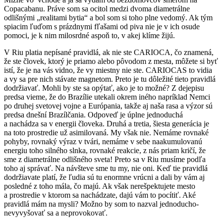
Copacabanu. Práve som sa ocitol medzi dvoma diametrálne
odlišnými „realitami bytia“ a bol som si toho plne vedomý. Ak tým
spiacim ľuďom s prázdnymi fľašami od piva nie je v ich osude
pomoci, je k nim milosrdné aspoň to, v akej klíme žijú.
V Riu platia nepísané pravidlá, ak nie ste CARIOCA, čo znamená,
že ste človek, ktorý je priamo alebo pôvodom z mesta, môžete si byť
istí, že je na vás vidno, že vy miestny nie ste. CARIOCAS to vidia
a vy sa pre nich stávate magnetom. Preto je tu dôležité tieto pravidlá
dodržiavať. Mohli by ste sa opýtať, ako je to možné? Z dejepisu
predsa vieme, že do Brazílie utekali okrem iného napríklad Nemci
po druhej svetovej vojne a Európania, takže aj naša rasa a výzor sú
predsa dnešní Brazílčania. Odpoveď je úplne jednoduchá
a nachádza sa v energii človeka. Druhá a tretia, šiesta generácia je
na toto prostredie už asimilovaná. My však nie. Nemáme rovnaké
pohyby, rovnaký výraz v tvári, nemáme v sebe naakumulovanú
energiu toho silného slnka, rovnaké reakcie, z nás priam kričí, že
sme z diametrálne odlišného sveta! Preto sa v Riu musíme podľa
toho aj správať. Na návšteve sme tu my, nie oni. Keď tie pravidlá
dodržiavate platí, že ľudia sú tu enormne vrúcni a dali by vám aj
posledné z toho mála, čo majú. Ak však nerešpektujete mesto
a prostredie v ktorom sa nachádzate, dajú vám to pocítiť. Aké
pravidlá mám na mysli? Možno by som to nazval jednoducho-
nevyvyšovať sa a neprovokovať.