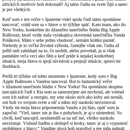
afrických motívov boli dokonalé! Aj takto ľudia na svete žijú a tanec
je pre všetkých.
Keď som v ten večer v Ipaneme videl spolu ľudí takto spontánne
tancovať, vrátil som sa v hlave o tri týždne späť. Kam inam, ako do
New Yorku, konkrétne do úžasného tanečného štúdia Big Apple
Ballroom, ktoré vedie naša vynikajúca slovenská tanečníčka Vanda
Poláková. Mám v sebe jednu vlastnosť, nemám krátku pamäť.
Niekedy je to veľká životná výhoda, častejšie však nie, ľudia až
príliš radi zabúdajú na to, čo urobili, alebo povedali, ja si však
pamätám veľa vecí ako film a keď príde k nejakej konkrétnej
situácii, moja hlava si spojí súvislosti a prepojí situácie, spraví mi
flashback.
Prešli tri týždne od tohto momentu v Ipaneme, kedy som v Big
Apple Ballroom s Vandou tancoval. Bol to fantastický večer
v úžasnom tanečnom štúdiu v New Yorku! Na spontánnu skupinu
tancujúcich ľudí z Ria som sa samozrejme ani nechytal, ale vnímal
som ich radosť a energiu, my sme okolo nich ako keby ani nestáli,
oni boli vo svojom svete a nič a nikto iný naokolo neexistoval.
Vtedy mi moja hlava pripomenula Vandu a jej hlas, opäť som ju
započul: “Vieš, tanec nie je iba o pohyboch, je aj o sústredení. Vo
chvíli, keď tancuješ, nesústredíš sa na nič iné, všetko naokolo
neexistuje. Vnímaš hudbu a sleduješ si kroky, tanec je aj o vypustení
problémov z hlavy.“ Vandine slová boli pravdivé a pre mňa nabrali