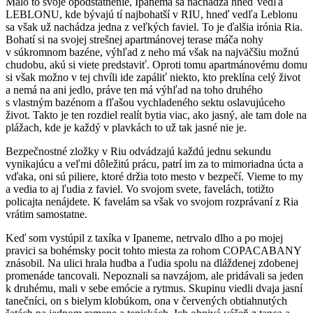
Malo to svoje opodstatnenie, Ipanema sa nachádza hneď vedľa
LEBLONU, kde bývajú tí najbohatší v RIU, hneď vedľa Leblonu
sa však už nachádza jedna z veľkých faviel. To je ďalšia irónia Ria.
Bohatí si na svojej strešnej apartmánovej terase máča nohy
v súkromnom bazéne, výhľad z neho má však na najväčšiu možnú
chudobu, akú si viete predstaviť. Oproti tomu apartmánovému domu
si však možno v tej chvíli ide zapáliť niekto, kto preklína celý život
a nemá na ani jedlo, práve ten má výhľad na toho druhého
s vlastným bazénom a fľašou vychladeného sektu oslavujúceho
život. Takto je ten rozdiel realít bytia viac, ako jasný, ale tam dole na
plážach, kde je každý v plavkách to už tak jasné nie je.
Bezpečnostné zložky v Riu odvádzajú každú jednu sekundu
vynikajúcu a veľmi dôležitú prácu, patrí im za to mimoriadna úcta a
vďaka, oni sú piliere, ktoré držia toto mesto v bezpečí. Vieme to my
a vedia to aj ľudia z faviel. Vo svojom svete, favelách, totižto
policajta nenájdete. K favelám sa však vo svojom rozprávaní z Ria
vrátim samostatne.
Keď som vystúpil z taxíka v Ipaneme, netrvalo dlho a po mojej
pravici sa bohémsky pocit tohto miesta za rohom COPACABANY
znásobil. Na ulici hrala hudba a ľudia spolu na dláždenej zdobenej
promenáde tancovali. Nepoznali sa navzájom, ale pridávali sa jeden
k druhému, mali v sebe emócie a rytmus. Skupinu viedli dvaja jasní
tanečníci, on s bielym klobúkom, ona v červených obtiahnutých