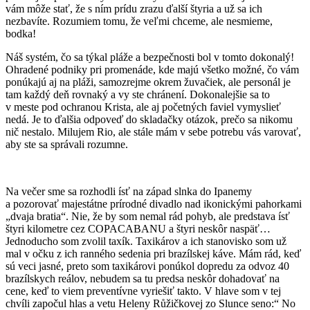
vám môže stať, že s ním prídu zrazu ďalší štyria a už sa ich
nezbavíte. Rozumiem tomu, že veľmi chceme, ale nesmieme,
bodka!
Náš systém, čo sa týkal pláže a bezpečnosti bol v tomto dokonalý!
Ohradené podniky pri promenáde, kde majú všetko možné, čo vám
ponúkajú aj na pláži, samozrejme okrem žuvačiek, ale personál je
tam každý deň rovnaký a vy ste chránení. Dokonalejšie sa to
v meste pod ochranou Krista, ale aj početných faviel vymyslieť
nedá. Je to ďalšia odpoveď do skladačky otázok, prečo sa nikomu
nič nestalo. Milujem Rio, ale stále mám v sebe potrebu vás varovať,
aby ste sa správali rozumne.
Na večer sme sa rozhodli ísť na západ slnka do Ipanemy
a pozorovať majestátne prírodné divadlo nad ikonickými pahorkami
„dvaja bratia“. Nie, že by som nemal rád pohyb, ale predstava ísť
štyri kilometre cez COPACABANU a štyri neskôr naspäť…
Jednoducho som zvolil taxík. Taxikárov a ich stanovisko som už
mal v očku z ich ranného sedenia pri brazílskej káve. Mám rád, keď
sú veci jasné, preto som taxikárovi ponúkol dopredu za odvoz 40
brazílskych reálov, nebudem sa tu predsa neskôr dohadovať na
cene, keď to viem preventívne vyriešiť takto. V hlave som v tej
chvíli započul hlas a vetu Heleny Růžičkovej zo Slunce seno:“ No