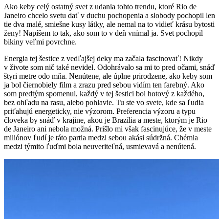
Ako keby celý ostatný svet z udania tohto trendu, ktoré Rio de
Janeiro chcelo svetu dať v duchu pochopenia a slobody pochopil len
tie dva malé, smiešne kusy látky, ale nemal na to vidieť krásu bytosti
ženy! Napíšem to tak, ako som to v deň vnímal ja. Svet pochopil
bikiny veľmi povrchne.
Energia tej šestice z vedľajšej deky ma začala fascinovať! Nikdy
v živote som nič také nevidel. Odohrávalo sa mi to pred očami, snáď
štyri metre odo mňa. Nenútene, ale úplne prirodzene, ako keby som
ja bol čiernobiely film a zrazu pred sebou vidím ten farebný. Ako
som predtým spomenul, každý v tej šestici bol hotový z každého,
bez ohľadu na rasu, alebo pohlavie. Tu ste vo svete, kde sa ľudia
priťahujú energeticky, nie výzorom. Preferencia výzoru a typu
človeka by snáď v krajine, akou je Brazília a meste, ktorým je Rio
de Janeiro ani nebola možná. Prišlo mi však fascinujúce, že v meste
miliónov ľudí je táto partia medzi sebou akási súdržná. Chémia
medzi týmito ľuďmi bola neuveriteľná, usmievavá a nenútená.