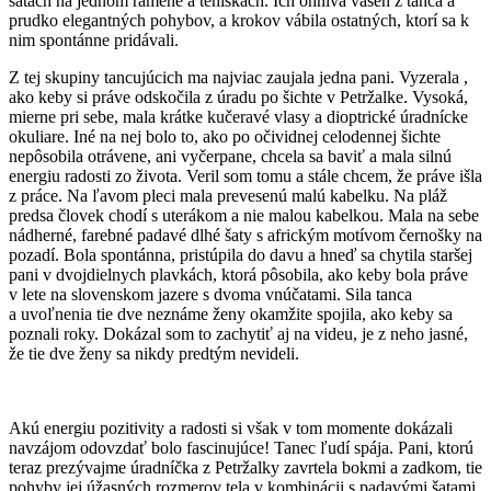
šatách na jednom ramene a teniskách. Ich ohnivá vášeň z tanca a
prudko elegantných pohybov, a krokov vábila ostatných, ktorí sa k
nim spontánne pridávali.
Z tej skupiny tancujúcich ma najviac zaujala jedna pani. Vyzerala ,
ako keby si práve odskočila z úradu po šichte v Petržalke. Vysoká,
mierne pri sebe, mala krátke kučeravé vlasy a dioptrické úradnícke
okuliare. Iné na nej bolo to, ako po očividnej celodennej šichte
nepôsobila otrávene, ani vyčerpane, chcela sa baviť a mala silnú
energiu radosti zo života. Veril som tomu a stále chcem, že práve išla
z práce. Na ľavom pleci mala prevesenú malú kabelku. Na pláž
predsa človek chodí s uterákom a nie malou kabelkou. Mala na sebe
nádherné, farebné padavé dlhé šaty s africkým motívom černošky na
pozadí. Bola spontánna, pristúpila do davu a hneď sa chytila staršej
pani v dvojdielnych plavkách, ktorá pôsobila, ako keby bola práve
v lete na slovenskom jazere s dvoma vnúčatami. Sila tanca
a uvoľnenia tie dve neznáme ženy okamžite spojila, ako keby sa
poznali roky. Dokázal som to zachytiť aj na videu, je z neho jasné,
že tie dve ženy sa nikdy predtým nevideli.
Akú energiu pozitivity a radosti si však v tom momente dokázali
navzájom odovzdať bolo fascinujúce! Tanec ľudí spája. Pani, ktorú
teraz prezývajme úradníčka z Petržalky zavrtela bokmi a zadkom, tie
pohyby jej úžasných rozmerov tela v kombinácii s padavými šatami