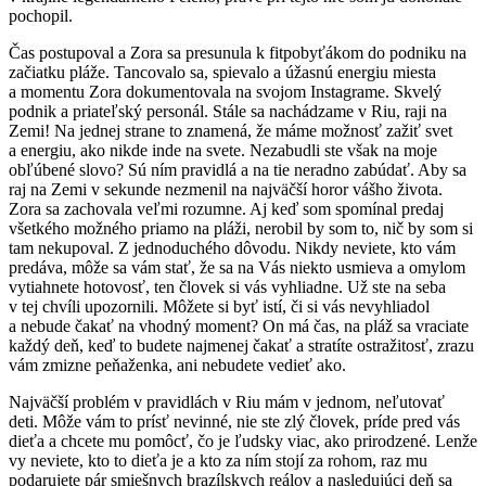
pochopil.
Čas postupoval a Zora sa presunula k fitpobyťákom do podniku na
začiatku pláže. Tancovalo sa, spievalo a úžasnú energiu miesta
a momentu Zora dokumentovala na svojom Instagrame. Skvelý
podnik a priateľský personál. Stále sa nachádzame v Riu, raji na
Zemi! Na jednej strane to znamená, že máme možnosť zažiť svet
a energiu, ako nikde inde na svete. Nezabudli ste však na moje
obľúbené slovo? Sú ním pravidlá a na tie neradno zabúdať. Aby sa
raj na Zemi v sekunde nezmenil na najväčší horor vášho života.
Zora sa zachovala veľmi rozumne. Aj keď som spomínal predaj
všetkého možného priamo na pláži, nerobil by som to, nič by som si
tam nekupoval. Z jednoduchého dôvodu. Nikdy neviete, kto vám
predáva, môže sa vám stať, že sa na Vás niekto usmieva a omylom
vytiahnete hotovosť, ten človek si vás vyhliadne. Už ste na seba
v tej chvíli upozornili. Môžete si byť istí, či si vás nevyhliadol
a nebude čakať na vhodný moment? On má čas, na pláž sa vraciate
každý deň, keď to budete najmenej čakať a stratíte ostražitosť, zrazu
vám zmizne peňaženka, ani nebudete vedieť ako.
Najväčší problém v pravidlách v Riu mám v jednom, neľutovať
deti. Môže vám to prísť nevinné, nie ste zlý človek, príde pred vás
dieťa a chcete mu pomôcť, čo je ľudsky viac, ako prirodzené. Lenže
vy neviete, kto to dieťa je a kto za ním stojí za rohom, raz mu
podarujete pár smiešnych brazílskych reálov a nasledujúci deň sa