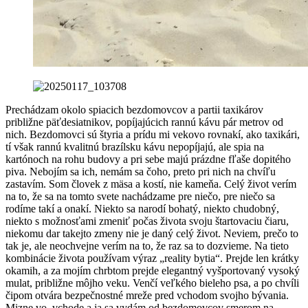
Prechádzam okolo spiacich bezdomovcov a partii taxikárov
približne päťdesiatnikov, popíjajúcich rannú kávu pár metrov od
nich. Bezdomovci sú štyria a prídu mi vekovo rovnakí, ako taxikári,
tí však rannú kvalitnú brazílsku kávu nepopíjajú, ale spia na
kartónoch na rohu budovy a pri sebe majú prázdne fľaše dopitého
piva. Nebojím sa ich, nemám sa čoho, preto pri nich na chvíľu
zastavím. Som človek z mäsa a kostí, nie kameňa. Celý život verím
na to, že sa na tomto svete nachádzame pre niečo, pre niečo sa
rodíme takí a onakí. Niekto sa narodí bohatý, niekto chudobný,
niekto s možnosťami zmeniť počas života svoju štartovaciu čiaru,
niekomu dar takejto zmeny nie je daný celý život. Neviem, prečo to
tak je, ale neochvejne verím na to, že raz sa to dozvieme. Na tieto
kombinácie života používam výraz „reality bytia“. Prejde len krátky
okamih, a za mojím chrbtom prejde elegantný vyšportovaný vysoký
mulat, približne môjho veku. Venčí veľkého bieleho psa, a po chvíli
čipom otvára bezpečnostné mreže pred vchodom svojho bývania.
Mizne vo vchode a ja sa vydám od bezdomovcov smerom na