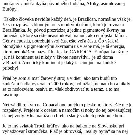
miešanec / miešankyňa pôvodného Indiána, Afriky, asimilovanej
Európy.
Takého človeka nevidíte každý deň, je Brazílčan, normálne však je,
že sa rozpráva s blondýnkou s modrými očami, ktorá je rovnako
Brazílčanka. Jej pôvod prezrádzajú jedine pigmentové škvrny na
ramenách, ktoré sa ešte neasimilovali na inú, ako európsku klímu.
Gény nepustia, potrebujú svoj čas, ešte veľa času. Čo však tá
blondýnka s pigmentovými škvrnami už v sebe má, je tá energia,
ktorú nedokážem nazvať inak, ako CARIOCA. Európanka už nie
je, náš kontinent asi nikdy v živote nenavštívi, je už doma
v Brazílii. Americký kontinent je taký fascinujúci na ľudské
príbehy!
Prial by som si mať čarovný stroj a vidieť, ako tam budú títo
zmiešaní ľudia vyzerať o 2000 rokov, bohužiaľ, nemám ho a nikdy
sa to nedozviem, ostáva mi však obdivovať tu a teraz, a to ma
fascinuje.
Netrvá dlho, kým na Copacabane prejdem pieskom, ktorý ešte nie je
rozpálený. Prejdem k oceánu a namočím si nohy do tej osviežujúcej
slanej vody. Vlna naráža na breh a slaný vzduch postupuje hore.
Je to iný sviatok Troch kráľov, ako na balkóne na Slovensku pri
vyhadzovaní stromčeka. Pláž je obrovská, „reality bytia“ sa na nej