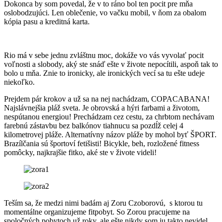
Dokonca by som povedal, že v to ráno bol ten pocit pre mňa
oslobodzujúci. Len oblečenie, vo vačku mobil, v ňom za obalom
kópia pasu a kreditná karta.
Rio má v sebe jednu zvláštnu moc, dokáže vo vás vyvolať pocit
voľnosti a slobody, aký ste snáď ešte v živote nepocítili, aspoň tak to
bolo u mňa. Znie to ironicky, ale ironických vecí sa tu ešte udeje
niekoľko.
Prejdem pár krokov a už sa na nej nachádzam, COPACABANA!
Najslávnejšia pláž sveta. Je obrovská a hýri farbami a životom,
nespútanou energiou! Prechádzam cez cestu, za chrbtom nechávam
farebnú zástavbu bez balkónov tiahnucu sa pozdĺž celej 4
kilometrovej pláže. Alternatívny názov pláže by mohol byť ŠPORT.
Brazílčania sú športoví fetišisti! Bicykle, beh, rozložené fitness
pomôcky, najkrajšie fitko, aké ste v živote videli!
Teším sa, že medzi nimi badám aj Zoru Czoborovú, s ktorou tu
momentálne organizujeme fitpobyt. So Zorou pracujeme na
spoločných pobytoch už roky, ale ešte nikdy som ju takto nevidel.