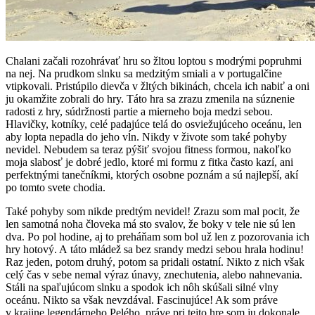
Chalani začali rozohrávať hru so žltou loptou s modrými popruhmi
na nej. Na prudkom slnku sa medzitým smiali a v portugalčine
vtipkovali. Pristúpilo dievča v žltých bikinách, chcela ich nabiť a oni
ju okamžite zobrali do hry. Táto hra sa zrazu zmenila na súznenie
radosti z hry, súdržnosti partie a mierneho boja medzi sebou.
Hlavičky, kotníky, celé padajúce telá do osviežujúceho oceánu, len
aby lopta nepadla do jeho vĺn. Nikdy v živote som také pohyby
nevidel. Nebudem sa teraz pýšiť svojou fitness formou, nakoľko
moja slabosť je dobré jedlo, ktoré mi formu z fitka často kazí, ani
perfektnými tanečníkmi, ktorých osobne poznám a sú najlepší, akí
po tomto svete chodia.
Také pohyby som nikde predtým nevidel! Zrazu som mal pocit, že
len samotná noha človeka má sto svalov, že boky v tele nie sú len
dva. Po pol hodine, aj to preháňam som bol už len z pozorovania ich
hry hotový. A táto mládež sa bez srandy medzi sebou hrala hodinu!
Raz jeden, potom druhý, potom sa pridali ostatní. Nikto z nich však
celý čas v sebe nemal výraz únavy, znechutenia, alebo nahnevania.
Stáli na spaľujúcom slnku a spodok ich nôh skúšali silné vlny
oceánu. Nikto sa však nevzdával. Fascinujúce! Ak som práve
v krajine legendárneho Pelého, práve pri tejto hre som ju dokonale