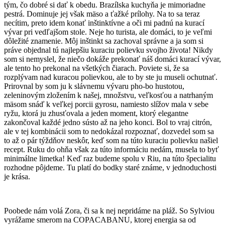
tým, čo dobré si dať k obedu. Brazílska kuchyňa je mimoriadne
pestrá. Dominuje jej však mäso a ťažké prílohy. Na to sa teraz
necítim, preto idem konať inštinktívne a oči mi padnú na kurací
vývar pri vedľajšom stole. Neje ho turista, ale domáci, to je veľmi
dôležité znamenie. Môj inštinkt sa zachoval správne a ja som si
práve objednal tú najlepšiu kuraciu polievku svojho života! Nikdy
som si nemyslel, že niečo dokáže prekonať náš domáci kurací vývar,
ale tento ho prekonal na všetkých čiarach. Poviete si, že sa
rozplývam nad kuracou polievkou, ale to by ste ju museli ochutnať.
Prirovnal by som ju k slávnemu vývaru pho-bo hustotou,
zeleninovým zložením k našej, množstvu, veľkosťou a natrhaným
mäsom snáď k veľkej porcii gyrosu, namiesto slížov mala v sebe
ryžu, ktorá ju zhusťovala a jeden moment, ktorý elegantne
zakončoval každé jedno sústo až na jeho konci. Bol to vraj citrón,
ale v tej kombinácii som to nedokázal rozpoznať, dozvedel som sa
to až o pár týždňov neskôr, keď som na túto kuraciu polievku našiel
recept. Ruku do ohňa však za túto informáciu nedám, musela to byť
minimálne limetka! Keď raz budeme spolu v Riu, na túto špecialitu
rozhodne pôjdeme. Tu platí do bodky staré známe, v jednoduchosti
je krása.
Poobede nám volá Zora, či sa k nej nepridáme na pláž. So Sylviou
vyrážame smerom na COPACABANU, ktorej energia sa od