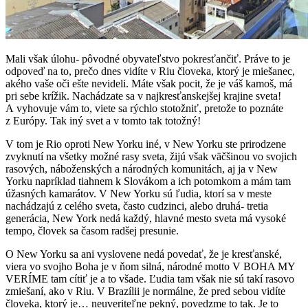
Mali však úlohu- pôvodné obyvateľstvo pokresťančiť. Práve to je
odpoveď na to, prečo dnes vidíte v Riu človeka, ktorý je miešanec,
akého vaše oči ešte nevideli. Máte však pocit, že je váš kamoš, má
pri sebe krížik. Nachádzate sa v najkresťanskejšej krajine sveta!
A vyhovuje vám to, viete sa rýchlo stotožniť, pretože to poznáte
z Európy. Tak iný svet a v tomto tak totožný!
V tom je Rio oproti New Yorku iné, v New Yorku ste prirodzene
zvyknutí na všetky možné rasy sveta, žijú však väčšinou vo svojich
rasových, náboženských a národných komunitách, aj ja v New
Yorku napríklad tiahnem k Slovákom a ich potomkom a mám tam
úžasných kamarátov. V New Yorku sú ľudia, ktorí sa v meste
nachádzajú z celého sveta, často cudzinci, alebo druhá- tretia
generácia, New York nedá každý, hlavné mesto sveta má vysoké
tempo, človek sa časom radšej presunie.
O New Yorku sa ani vyslovene nedá povedať, že je kresťanské,
viera vo svojho Boha je v ňom silná, národné motto V BOHA MY
VERÍME tam cítiť je a to všade. Ľudia tam však nie sú takí rasovo
zmiešaní, ako v Riu. V Brazílii je normálne, že pred sebou vidíte
človeka, ktorý je… neuveriteľne pekný, povedzme to tak. Je to