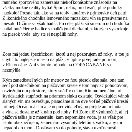
ranného športového zamerania niekoľkonásobne znásobila na
všetky možné reality bytia! Šport, relax, predavači, plné podniky
naokolo! Presne tak, ako sa na teplý januárový prímorský deň patrí.
Z ikonického chodníka lemovaného mozaikou vĺn sa presúvame na
piesok. Držíme sa však hadíc. Po celej pláži sú smerom od chodníka
natiahnuté čierne hadice s maličkými dierkami, z ktorých vystrekuje
na piesok voda, aby ste si nespálili nohy.
Zora má jednu špecifickosť, ktorú u nej pozorujem už roky, a tou je
chytiť to najlepšie miesto na pláži, v úplne prvej rade pri mori,
v Riu oceáne. Ani v tomto prípade na COPACABANE sa
nezmýlila.
Kým zanedbateľných pár metrov za ňou piesok ešte sála, ona tam
sedí pod slnečníkom na plážovom kresle v tom najviac pohodovom,
osviežujúcom priestore, ktorý snáď v celom Riu momentálne pri
štyridsiatich stupňoch na priamom slnku existuje. Osviežujúci vánok
slaných vĺn ma osviežuje, prisadáme si na dve voľné plážové kreslá
pri nej. Oceán má silu a je nepredvídateľný, neprejde ani minúta
a vlna sa dostane až k nám pod nohy. Pri Zore nič výnimočné, aj jej
plážová taška je z materiálu, kam neprenikne voda, ja sa však pre
istotu ubezpečujem, že nemám vysunutý telefón z vačku, aby mi
nepadol do mora. Dostávam sa do pohody, stavu uvoľnenosti