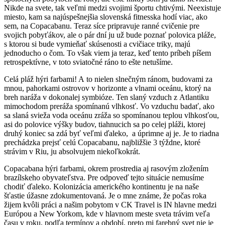
Nikde na svete, tak veľmi medzi svojimi športu chtivými. Neexistuje
miesto, kam sa najúspešnejšia slovenská fitnesska hodí viac, ako
sem, na Copacabanu. Teraz síce pripravuje ranné cvičenie pre
svojich pobyťákov, ale o pár dní ju už bude poznať polovica pláže,
s ktorou si bude vymieňať skúsenosti a cvičiace triky, majú
jednoducho o čom. To však viem ja teraz, keď tento príbeh píšem
retrospektívne, v toto sviatočné ráno to ešte netušíme.
Celá pláž hýri farbami! A to nielen slnečným ránom, budovami za
mnou, pahorkami ostrovov v horizonte a vlnami oceánu, ktorý na
breh naráža v dokonalej symbióze. Ten slaný vzduch z Atlantiku
mimochodom preráža spomínanú vlhkosť. Vo vzduchu badať, ako
sa slaná svieža voda oceánu zráža so spomínanou teplou vlhkosťou,
asi do polovice výšky budov, tiahnucich sa po celej pláži, ktorej
druhý koniec sa zdá byť veľmi ďaleko, a úprimne aj je. Je to riadna
prechádzka prejsť celú Copacabanu, najbližšie 3 týždne, ktoré
strávim v Riu, ju absolvujem niekoľkokrát.
Copacabana hýri farbami, okrem prostredia aj rasovým zložením
brazílskeho obyvateľstva. Pre odpoveď tejto situácie nemusíme
chodiť ďaleko. Kolonizácia amerického kontinentu je na naše
šťastie úžasne zdokumentovaná. Je o mne známe, že počas roka
žijem kvôli práci a našim pobytom v CK Travel is IN hlavne medzi
Európou a New Yorkom, kde v hlavnom meste sveta trávim veľa
času v roku, podľa termínov a období, preto mi farebný svet nie je