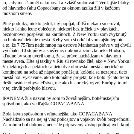
jo, tady musíš umět nakupovat a zvlášť smlouvat!“ Vedľajšie bloky
od hlavného ťahu Copacabany za oknom taxíka žili v každom
možnom smere.
Plné podniky, niekto jedol, iný popíjal, ďalší niekam smeroval,
niekto ľahko letne oblečený, niektorí bez tričiek a v plavkách,
bezdomovci pospávali na kartónoch. Z New Yorku som zvyknutý
na blokové delenie mesta. Keby som si odrátal vonkajšiu teplotu
a to, že 7,757km nado mnou na ostrove Manhattan práve v tej chvíli
vyčíňalo -10 stupňov a sneženie, dokonca zamrzla rieka Hudson,
kľudne by som uveril tomu, že sa práve nachádzam v hlavnom
meste sveta. Ešte aj taxíky v Riu sú rovnako žlté, ako v New Yorku!
V niektorých aspektoch sa tieto dve obrovské mestá amerického
kontinentu na seba až nápadne ponášajú, kolónia sa nezaprie, tieto
mestá boli vystavané, ako koloniálny projekt, kde bolo rýchlo treba
riešiť rastúce obyvateľstvo, nie ako historický vývoj Európy, to mi
v tej chvíli preblyslo hlavou.
IPANEMA žila nazval by som to žoviálnejším, bohémskejším
spôsobom, ako vedľajšia COPACABANA.
Bola istým spôsobom vyfintenejšia, ako COPACABANA.
Nachádzalo sa na nej aj viac policajtov a vojakov kvôli bezpečnosti.
Za rohom bol dokonca neustále pripravený zástup policajných koní.