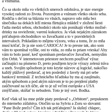
a vnímania.
Čo sa okolo mňa vo všetkých smeroch odohráva, je stav energie
vysokej radosti zo života. Pozorujem a vnímam všetko okolo seba.
Rodičia s deťmi sa bláznia vo vlnách, napravo odo mňa bez
slnečníka na dekách leží miesta flirtujúca mládež v zložení šiesti
ľudia medzi sebou, obchodníci okolo nás ponúkajú všetko možné-
drinky na osvieženie, varenú kukuricu. Ja však nejakým zázrakom
priťahujem obchodníkov so žuvačkami a to v pravidelných
intervaloch. Prikladám to môjmu výzoru, veku a tomu, že zo mňa
musí kričať, že ja nie som CARIOCA! Je to presne tak, ako som
vám to spomínal vyššie, oni to vidia, zo mňa to priam vrieska! Aby
vám to bolo jasné, keď spomínam predavačov žuvačiek, nemyslím
tým Orbit. V internetovom priestore nechcem používať výraz
začínajúci na písmeno D, preto použijem krycie výrazy zelená tráva
a sneh. Svojím spôsobom je toto krytie názvov aj logické, nakoľko
každý plážový predavač, aj ten posledný z favely má pri sebe
bankový terminál. Z technického hľadiska by ma aj zaujímalo,
akým spôsobom a pod akým názvom je to po prejdení platby
zaúčtované na ich účte, ale to je už veľmi európske a USA
zmýšľanie, skúšať to nebudem. Toto je iný svet. Bodka.
Keď však už ku mne príde piaty predavač s „Orbitom“, prepuknem
do mierneho zúfalstva. Otočím sa na Sylviu a Zoru so slovami:
“Pane Bože prečo? Čím ich tak priťahujem? Ja slušný chlapec,