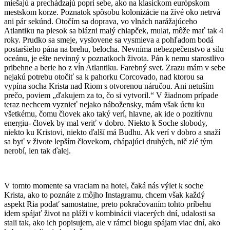
miešajú a prechádzajú popri sebe, ako na klasickom európskom
mestskom korze. Poznatok spôsobu kolonizácie na živé oko netrvá
ani pár sekúnd. Otočím sa doprava, vo vlnách narážajúceho
Atlantiku na piesok sa blázni malý chlapček, mulat, môže mať tak 4
roky. Prudko sa smeje, vyslovene sa vysmieva a pohľadom bodá
postaršieho pána na brehu, belocha. Nevníma nebezpečenstvo a silu
oceánu, je ešte nevinný v poznatkoch života. Pán k nemu starostlivo
pribehne a berie ho z vĺn Atlantiku. Farebný svet. Zrazu mám v sebe
nejakú potrebu otočiť sa k pahorku Corcovado, nad ktorou sa
vypína socha Krista nad Riom s otvorenou náručou. Ani netuším
prečo, poviem „ďakujem za to, čo si vytvoril.“ V žiadnom prípade
teraz nechcem vyznieť nejako nábožensky, mám však úctu ku
všetkému, čomu človek ako taký verí, hlavne, ak ide o pozitívnu
energiu- človek by mal veriť v dobro. Niekto k Soche slobody,
niekto ku Kristovi, niekto ďalší má Budhu. Ak verí v dobro a snaží
sa byť v živote lepším človekom, chápajúci druhých, nič zlé tým
nerobí, len tak ďalej.
V tomto momente sa vraciam na hotel, čaká nás výlet k soche
Krista, ako to poznáte z môjho Instagramu, chcem však každý
aspekt Ria podať samostatne, preto pokračovaním tohto príbehu
idem spájať život na pláži v kombinácii viacerých dní, udalosti sa
stali tak, ako ich popisujem, ale v rámci blogu spájam viac dní, ako