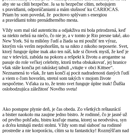
aby ste sa cítili bezpečne. Ja sa tu bezpečne cítim, nebojujem
s pravidlami, odporúčaniami a mám slušnosť ku CARIOCAS.
Priam by som povedal, že pocitovo splývam s energiou
a pravidlami tohto prenádherného mesta.
Vždy som mal rád autenticitu a odjakživa mi bola prirodzená, keď
sa niekto nehrá na niečo, čo nie je, a v tomto je Rio presne také, ako
New York. Sú tu milióny ľudí a žiada sa mi použiť ten výraz,
ktorým vás verím nepohorším, tu sa nikto z nikoho neposerie. Svet,
ktorý funguje úplne inak ako ten náš, kde si človek myslí, že keď je
raz v televízii, zabúda na pokoru a rešpekt k životu a arogantne sa
pasuje do role veľkej celebrity, ktorú treba obskakovať, jej hranice
však stále končia pri rakúskej tabuli „vitajte v obci Kittsee“.
Neznamená to však, že tam končí aj pocit nadradenosti daných ľudí
a viem o čom hovorím, stretol som takých v mojom živote
nespočetne. Vďaka za to, že tento svet funguje úplne inak! Ďalšia
oslobodzujúca záležitosť Nového sveta!
Ako postupne plynie deň, je čas obeda. Zo všetkých reštaurácií
a bistier naokolo ma zaujme jedno bistro. Je rodinné, čo je jasné už
od prvého pohľadu, bistru kraľuje mama, ktorej sa neodvráva, syn
a dcéra kmitajú medzi stolmi. Vždy som mal slabosť na rodinné
prostredie a nie korporáciu, cítim sa tu fantasticky! Rozmýšľam nad